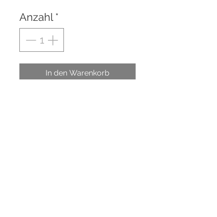
Anzahl
*
In den Warenkorb
Der Stein ist selbst von Hand
gegossen und liebevoll
gestaltet.
Er wird mit einer passenden
Karte in einem Stoffsäckchen
nett verpackt.
Es gibt auch zusätzlich eine
Dekostaffelei von HAIMart,
damit der Stein schön
aufgestellt werden kann.