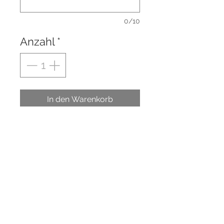
0/10
Anzahl
*
In den Warenkorb
Von Hand gegossenes
Glücksschwein für das neue
Jahr.
Ein toller Glücksbringer für das
neue Jahr oder für Prüfungen.
Maße: 6,5 x 6 cm