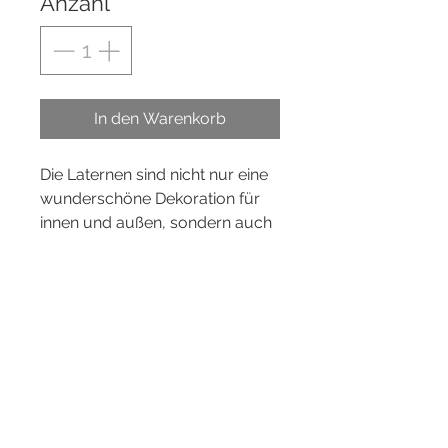
Anzahl
*
In den Warenkorb
Die Laternen sind nicht nur eine
wunderschöne Dekoration für
innen und außen, sondern auch
das perfekte Geschenk für
besondere Anlässe wie
Hochzeiten, Geburtstage, Trauer
und mehr.
Jede Laterne kann nach deinen
individuellen Wünschen
gestaltet werden, um sie noch
persönlicher zu machen.