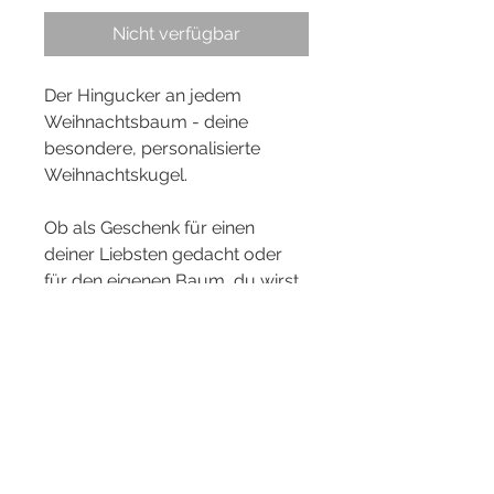
Nicht verfügbar
Der Hingucker an jedem
Weihnachtsbaum - deine
besondere, personalisierte
Weihnachtskugel.
Ob als Geschenk für einen
deiner Liebsten gedacht oder
für den eigenen Baum, du wirst
Freude schenken und erfahren.
Die Weihnachtskugel wird mit
einer Schleife in einem
Stoffsäckchen nett verpackt.