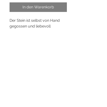
In den Warenkorb
Der Stein ist selbst von Hand
gegossen und liebevoll
gestaltet.
Er wird mit einer passenden
Karte in einem Stoffsäckchen
nett verpackt.
Es gibt auch zusätzlich eine
Dekostaffelei von HAIMart,
damit der Stein schön
aufgestellt werden kann.
Größe
ca. 8 x 10 cm