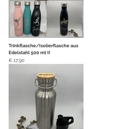
Trinkflasche/Isolierflasche aus
Edelstahl 500 ml II
Preis
€ 17,90