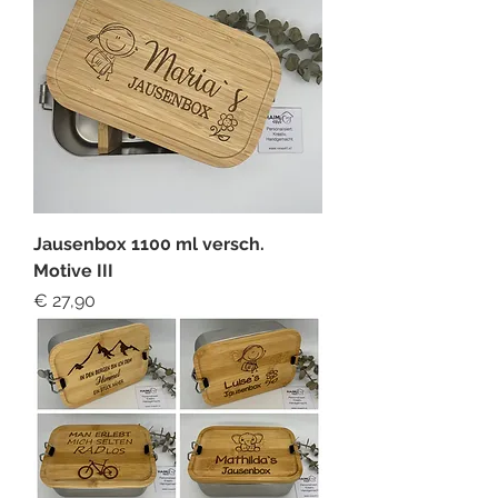
Jausenbox 1100 ml versch.
Motive III
Preis
€ 27,90