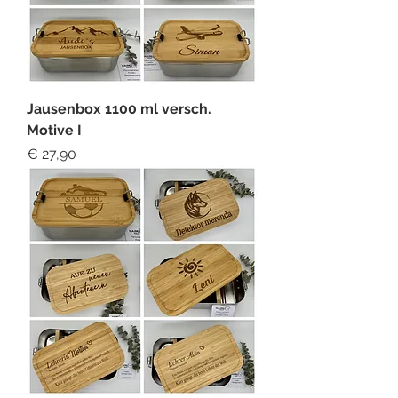
Jausenbox 1100 ml versch.
Motive I
Preis
€ 27,90