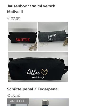
Jausenbox 1100 ml versch.
Motive II
Preis
€ 27,90
Schüttelpenal / Federpenal
Preis
€ 15,90
ANGEBOT