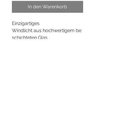
In den Warenkorb
Einzigartiges
Windlicht aus hochwertigem be
schichteten Glas .
Durch die feine Gravur
schimmert das Kerzenlicht in der
Innenbeschichtung gold.
In den Farben schwarz und weiß
erhältlich.
Das Windlicht kann für jeden
Anlass gestaltet werden und ist
eine edle Dekoration.
Maße: