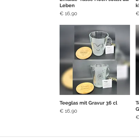
Leben
k
Preis
P
€ 16,90
€
Teeglas mit Gravur 36 cl
T
Schnellansicht
G
Preis
€ 16,90
P
€