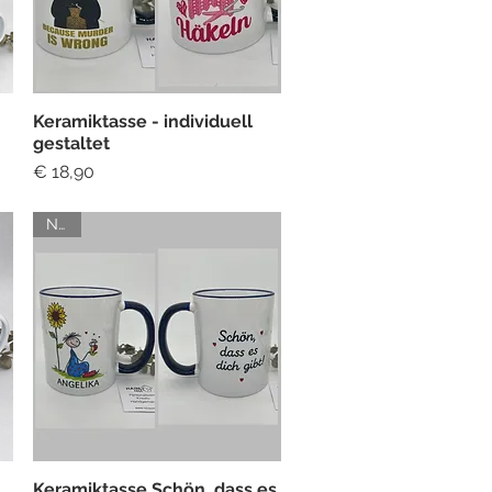
Keramiktasse - individuell
Schnellansicht
gestaltet
Preis
€ 18,90
NEU
Keramiktasse Schön, dass es
Schnellansicht