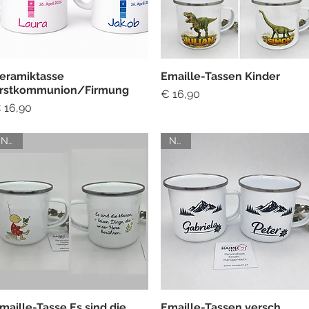
eramiktasse
Emaille-Tassen Kinder
Schnellansicht
Schnellansicht
rstkommunion/Firmung
Preis
€ 16,90
reis
 16,90
NEU
NEU
maille-Tasse Es sind die
Emaille-Tassen versch.
Schnellansicht
Schnellansicht