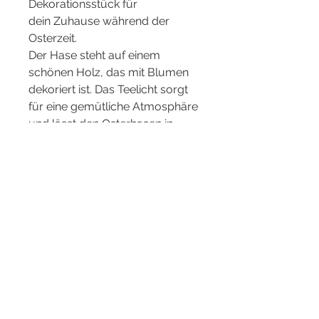
Dekorationsstück für
dein Zuhause während der
Osterzeit.
Der Hase steht auf einem
schönen Holz, das mit Blumen
dekoriert ist. Das Teelicht sorgt
für eine gemütliche Atmosphäre
und lässt den Osterhasen in
einem warmen Licht erstrahlen.
Bring mit diesem einzigartigen
Stück etwas Osterfreude in dein
Zuhause oder verschenke es an
einen lieben Menschen.
Maße: H 15 cm, B 19 cm, T 6 cm