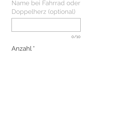
Name bei Fahrrad oder
Doppelherz (optional)
0/10
Anzahl
*
In den Warenkorb
Filztasche, perfekt für die
Aufbewahrung von
Schreibwarenzubehör, Kosmetik
artikel, oder sonstiges.