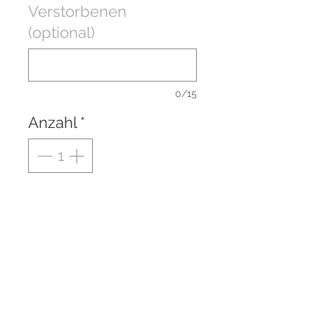
Verstorbenen
(optional)
0/15
Anzahl
*
In den Warenkorb
Besondere Grablichter zum
Gedenken an einen lieben
Verstorbenen.
Brenndauer ca. 130 Stunden