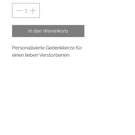
In den Warenkorb
Personalisierte Gedenkkerze für
einen lieben Verstorbenen.
Premiumqualität
Brenndauer ca. 120 Stunden
Durchmesser ca. 6 cm
Höhe ca. 20,5 cm
Reinigung: Von aussen bitte nur
vorsichtig mit einem feuchten
Tuch reinigen.
Hinweise: Es wird über das