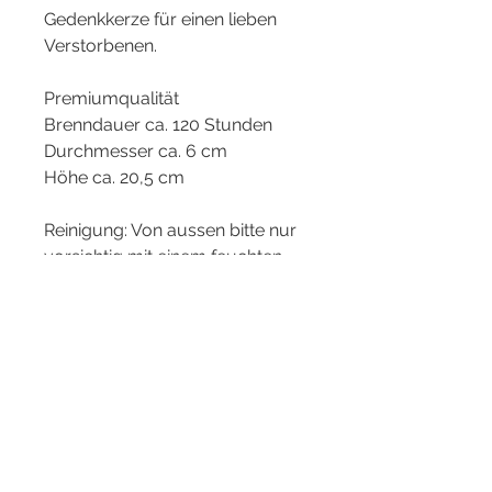
Gedenkkerze für einen lieben
Verstorbenen.
Premiumqualität
Brenndauer ca. 120 Stunden
Durchmesser ca. 6 cm
Höhe ca. 20,5 cm
Reinigung: Von aussen bitte nur
vorsichtig mit einem feuchten
Tuch reinigen.
Hinweise: Es wird über das
stimmungsvolle Licht der
Kerzen manchmal vergessen,
dass die Flamme ein offenes
Feuer ist. Bitte nie
unbeaufsichtigt brennen lassen