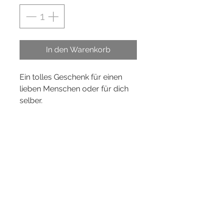
In den Warenkorb
Ein tolles Geschenk für einen
lieben Menschen oder für dich
selber.
SET-bestehend aus 1 Kerze,
Kerzenständer lang, Farbe
schwarz.
Wähle aus 2 verschiedenen
Stabkerzen aus.
Bitte nie unbeaufsichtigt
brennen lassen und vor Zugluft