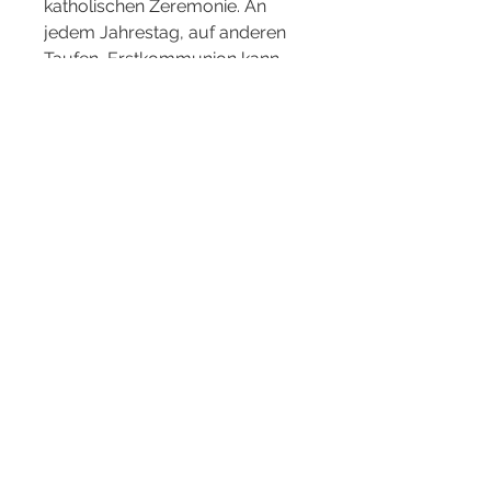
katholischen Zeremonie. An
jedem Jahrestag, auf anderen
Taufen, Erstkommunion kann
die Taufkerze ebenfalls wieder
zum Einsatz kommen.
Nach dem Gebrauch wird die
Taufkerze meist liebevoll
aufbewahrt und bleibt dadurch
ein Geschenk fürs Leben.
Diese Taufkerze wird in einem
Klarsichtkarton geliefert, in dem
sie auch aufbewahrt werden
kann.
Liebevoll gestaltete
Kommunionskerze/Taufkerze.
Ein Tropfschutz kann gerne