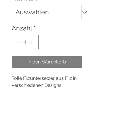
Anzahl
*
In den Warenkorb
Tolle Filzuntersetzer aus Filz in
verschiedenen Designs.
Die Untersetzer eignen sich
perfekt als Geschenk zum
Geburtstag, zu einer Party, zur
Einweihung...