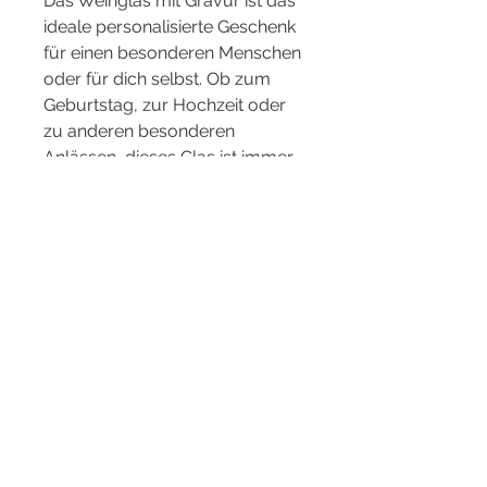
Das Weinglas mit Gravur ist das
ideale personalisierte Geschenk
für einen besonderen Menschen
oder für dich selbst. Ob zum
Geburtstag, zur Hochzeit oder
zu anderen besonderen
Anlässen, dieses Glas ist immer
eine gute Wahl.
Die Gravur kann individuell
angepasst werden, was das
Glas zu einem echten Blickfang
macht.
SPÜLMASCHINENFEST,
KRISTALLKLAR UND
LANGLEBIG – die Gravur bleibt
auch nach zahlreichen
Spülgängen erhalten.